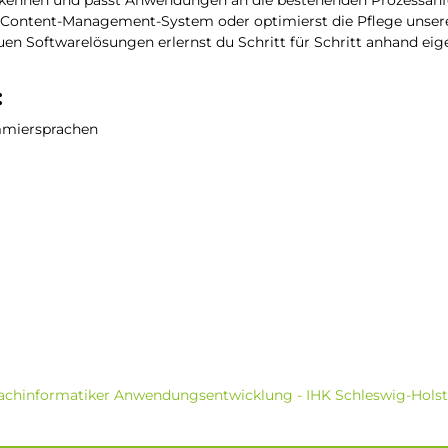
kennen und passt Anwendungen an die bestehenden Prozessanf
ein Content-Management-System oder optimierst die Pflege unse
Softwarelösungen erlernst du Schritt für Schritt anhand eige
:
mmiersprachen
Fachinformatiker Anwendungsentwicklung - IHK Schleswig-Holst